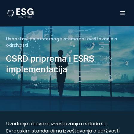
Uspostavljanje internog sistema za izveštavanje o
održivosti
CSRD priprema i ESRS
implementacija
Uvođenje obaveze izveštavanja u skladu sa
Evropskim standardima izveštavanja o održivosti