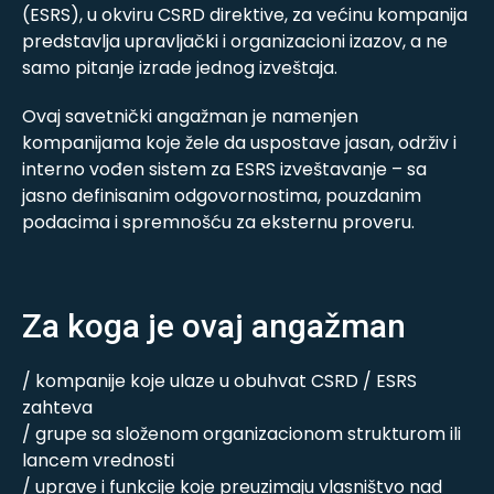
(ESRS), u okviru CSRD direktive, za većinu kompanija
predstavlja upravljački i organizacioni izazov, a ne
samo pitanje izrade jednog izveštaja.
Ovaj savetnički angažman je namenjen
kompanijama koje žele da uspostave jasan, održiv i
interno vođen sistem za ESRS izveštavanje – sa
jasno definisanim odgovornostima, pouzdanim
podacima i spremnošću za eksternu proveru.
Za koga je ovaj angažman
/ kompanije koje ulaze u obuhvat CSRD / ESRS
zahteva
/ grupe sa složenom organizacionom strukturom ili
lancem vrednosti
/ uprave i funkcije koje preuzimaju vlasništvo nad