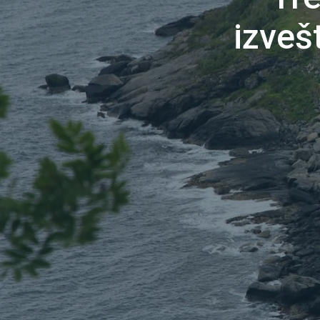
izveš