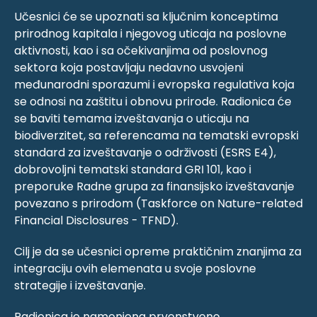
Učesnici će se upoznati sa ključnim konceptima
prirodnog kapitala i njegovog uticaja na poslovne
aktivnosti, kao i sa očekivanjima od poslovnog
sektora koja postavljaju nedavno usvojeni
međunarodni sporazumi i evropska regulativa koja
se odnosi na zaštitu i obnovu prirode. Radionica će
se baviti temama izveštavanja o uticaju na
biodiverzitet, sa referencama na tematski evropski
standard za izveštavanje o održivosti (ESRS E4),
dobrovoljni tematski standard GRI 101, kao i
preporuke Radne grupa za finansijsko izveštavanje
povezano s prirodom (Taskforce on Nature-related
Financial Disclosures - TFND).
Cilj je da se učesnici opreme praktičnim znanjima za
integraciju ovih elemenata u svoje poslovne
strategije i izveštavanje.
Radionica je namenjena prvenstveno